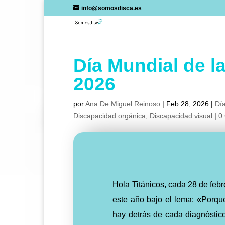
Skip
info@somosdisca.es
to
content
Día Mundial de 
2026
por
Ana De Miguel Reinoso
|
Feb 28, 2026
|
Día
Discapacidad orgánica
,
Discapacidad visual
|
0
Hola Titánicos, cada 28 de febr
este año bajo el lema: «Porq
hay detrás de cada diagnóstico