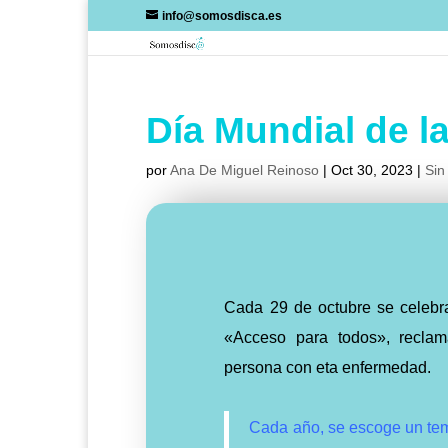
Skip
info@somosdisca.es
to
content
Día Mundial de l
por
Ana De Miguel Reinoso
|
Oct 30, 2023
|
Sin
Cada 29 de octubre se celebra
«Acceso para todos», recla
persona con eta enfermedad.
Cada año, se escoge un tema