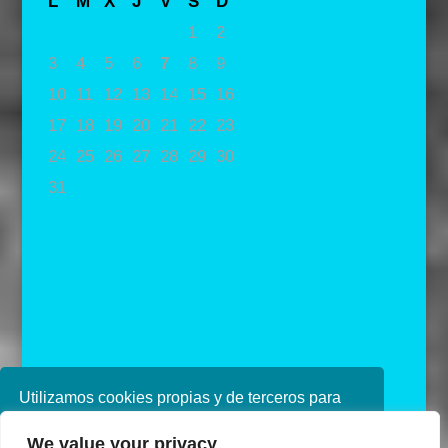
L
M
X
J
V
S
D
1
2
3
4
5
6
7
8
9
10
11
12
13
14
15
16
17
18
19
20
21
22
23
24
25
26
27
28
29
30
31
« May
Utilizamos cookies propias y de terceros para
mejorar nuestros servicios. Si continúa
We value your privacy
navegando, consideramos que acepta su uso.