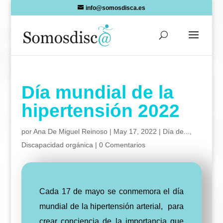
Skip
info@somosdisca.es
to
content
Día mundial de la
hipertensión 2022
por
Ana De Miguel Reinoso
|
May 17, 2022
|
Día de...
,
Discapacidad orgánica
|
0 Comentarios
Cada 17 de mayo se conmemora el día
mundial de la hipertensión arterial, para
crear conciencia de la importancia que