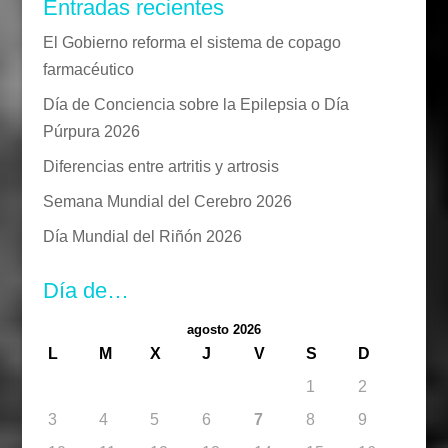
Entradas recientes
El Gobierno reforma el sistema de copago
farmacéutico
Día de Conciencia sobre la Epilepsia o Día
Púrpura 2026
Diferencias entre artritis y artrosis
Semana Mundial del Cerebro 2026
Día Mundial del Riñón 2026
Día de…
agosto 2026
L
M
X
J
V
S
D
1
2
3
4
5
6
7
8
9