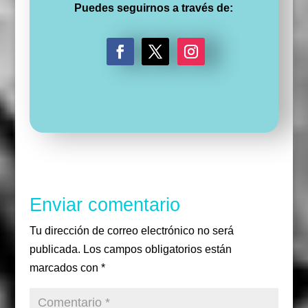
Puedes seguirnos a través de:
F
T
I
a
w
n
c
i
s
e
t
t
b
t
a
o
e
g
o
r
r
k
a
m
Enviar comentario
Tu dirección de correo electrónico no será
publicada.
Los campos obligatorios están
marcados con
*