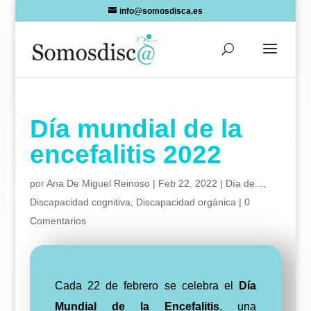
Skip
info@somosdisca.es
to
content
Día mundial de la
encefalitis 2022
por
Ana De Miguel Reinoso
|
Feb 22, 2022
|
Día de...
,
Discapacidad cognitiva
,
Discapacidad orgánica
|
0
Comentarios
Cada 22 de febrero se celebra el
Día
Mundial de la Encefalitis
, una