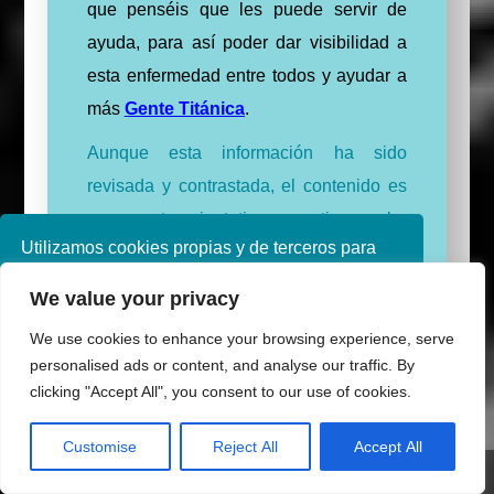
que penséis que les puede servir de
ayuda, para así poder dar visibilidad a
esta enfermedad entre todos y ayudar a
más
Gente Titánica
.
Aunque esta información ha sido
revisada y contrastada, el contenido es
meramente orientativo y no tiene valor
Utilizamos cookies propias y de terceros para
terapéutico ni diagnóstico.
mejorar nuestros servicios. Si continúa
Desde Somosdisca te recomiendo que,
We value your privacy
navegando, consideramos que acepta su uso.
Puede obtener más información en nuestra
ante cualquier duda relacionada con la
We use cookies to enhance your browsing experience, serve
política de cookies consulte nuestra
Política de
salud, acudas directamente a un
personalised ads or content, and analyse our traffic. By
privacidad
clicking "Accept All", you consent to our use of cookies.
profesional médico del ámbito sanitario
que corresponda.
Aceptar
Customise
Reject All
Accept All
Share This