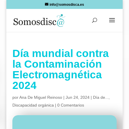
Skip
info@somosdisca.es
to
content
Día mundial contra
la Contaminación
Electromagnética
2024
por
Ana De Miguel Reinoso
|
Jun 24, 2024
|
Día de...
,
Discapacidad orgánica
|
0 Comentarios