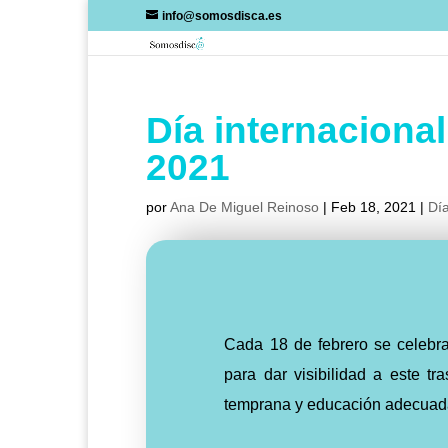
Skip
info@somosdisca.es
to
content
Día internaciona
2021
por
Ana De Miguel Reinoso
|
Feb 18, 2021
|
Día
Cada 18 de febrero se celebra
para dar visibilidad a este t
temprana y educación adecuad