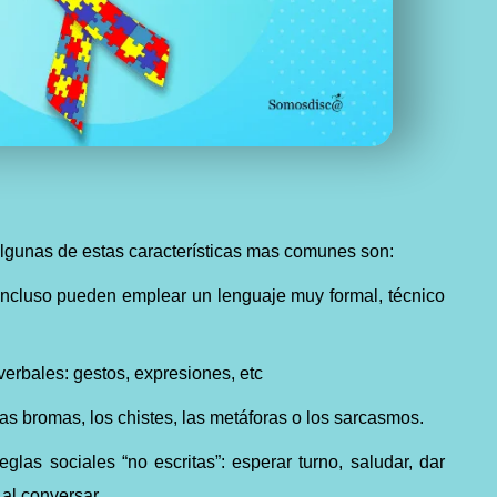
algunas de estas características mas comunes son:
incluso pueden emplear un lenguaje muy formal, técnico
erbales: gestos, expresiones, etc
las bromas, los chistes, las metáforas o los sarcasmos.
glas sociales “no escritas”: esperar turno, saludar, dar
a al conversar…