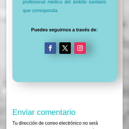
profesional médico del ámbito sanitario
que corresponda.
Puedes seguirnos a través de:
F
T
I
a
w
n
c
i
s
e
t
t
b
t
a
o
e
g
o
r
r
k
a
m
Enviar comentario
Tu dirección de correo electrónico no será