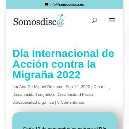
Skip
info@somosdisca.es
to
content
Día Internacional de
Acción contra la
Migraña 2022
por
Ana De Miguel Reinoso
|
Sep 12, 2022
|
Día de...
,
Discapacidad cognitiva
,
Discapacidad Física
,
Discapacidad orgánica
|
0 Comentarios