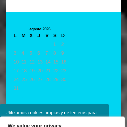
agosto 2026
L
M
X
J
V
S
D
1
2
3
4
5
6
7
8
9
10
11
12
13
14
15
16
17
18
19
20
21
22
23
24
25
26
27
28
29
30
31
« May
Utilizamos cookies propias y de terceros para
mejorar nuestros servicios. Si continúa
We value your privacy
navegando, consideramos que acepta su uso.