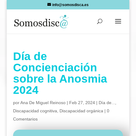
Skip
info@somosdisca.es
to
content
Día de
Concienciación
sobre la Anosmia
2024
por
Ana De Miguel Reinoso
|
Feb 27, 2024
|
Día de...
,
Discapacidad cognitiva
,
Discapacidad orgánica
|
0
Comentarios