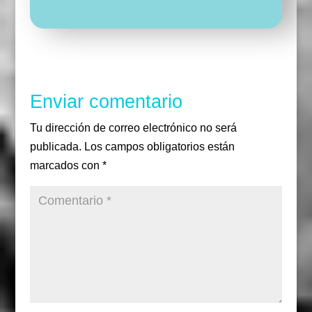
g
r
e
r
r
u
e
u
T
r
r
i
b
i
u
a
r
o
r
b
m
o
e
k
Enviar comentario
Tu dirección de correo electrónico no será
publicada.
Los campos obligatorios están
marcados con
*