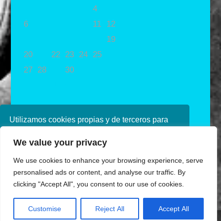
1
2
3
4
5
6
7
8
9
10
11
12
13
14
15
16
17
18
19
20
21
22
23
24
25
26
27
28
29
30
« Oct
Dic »
Utilizamos cookies propias y de terceros para
mejorar nuestros servicios. Si continúa
We value your privacy
navegando, consideramos que acepta su uso.
Puede obtener más información en nuestra
We use cookies to enhance your browsing experience, serve
política de cookies consulte nuestra
Política de
personalised ads or content, and analyse our traffic. By
privacidad
clicking "Accept All", you consent to our use of cookies.
Aceptar
Diseñado por Ana de Miguel
Customise
Reject All
Accept All
Share This