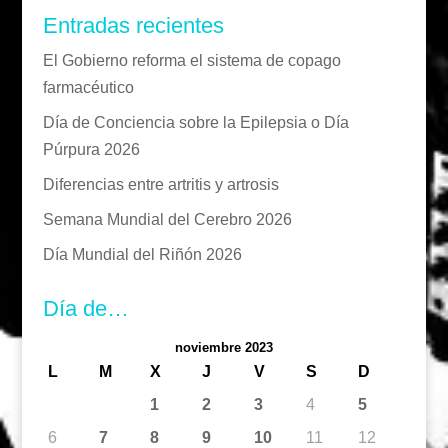
Entradas recientes
El Gobierno reforma el sistema de copago
farmacéutico
Día de Conciencia sobre la Epilepsia o Día
Púrpura 2026
Diferencias entre artritis y artrosis
Semana Mundial del Cerebro 2026
Día Mundial del Riñón 2026
Día de…
noviembre 2023
L
M
X
J
V
S
D
1
2
3
4
5
6
7
8
9
10
11
12