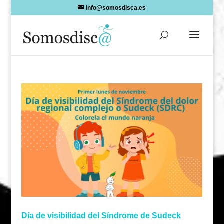
Skip
info@somosdisca.es
to
content
Día de visibilidad del Síndrome de Sudeck