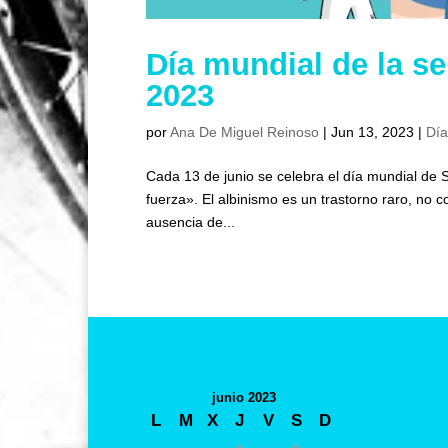
Día mundial de la se
2023
por
Ana De Miguel Reinoso
|
Jun 13, 2023
|
Día
Cada 13 de junio se celebra el día mundial de Se
fuerza». El albinismo es un trastorno raro, no c
ausencia de...
junio 2023
L
M
X
J
V
S
D