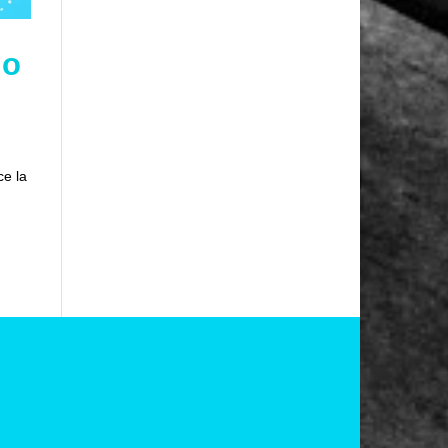
mo
ce la