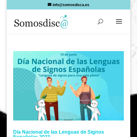
Skip
info@somosdisca.es
to
content
Día Nacional de las Lenguas de Signos
Españolas 2023