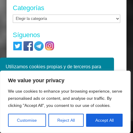
Categorías
Categorías
Síguenos
Entradas recientes
Utilizamos cookies propias y de terceros para
mejorar nuestros servicios. Si continúa
El Gobierno reforma el sistema de copago
We value your privacy
navegando, consideramos que acepta su uso.
farmacéutico
Puede obtener más información en nuestra
We use cookies to enhance your browsing experience, serve
Día de Conciencia sobre la Epilepsia o Día
política de cookies consulte nuestra
Política de
personalised ads or content, and analyse our traffic. By
Púrpura 2026
privacidad
clicking "Accept All", you consent to our use of cookies.
Diferencias entre artritis y artrosis
Aceptar
Customise
Reject All
Accept All
Semana Mundial del Cerebro 2026
Share This