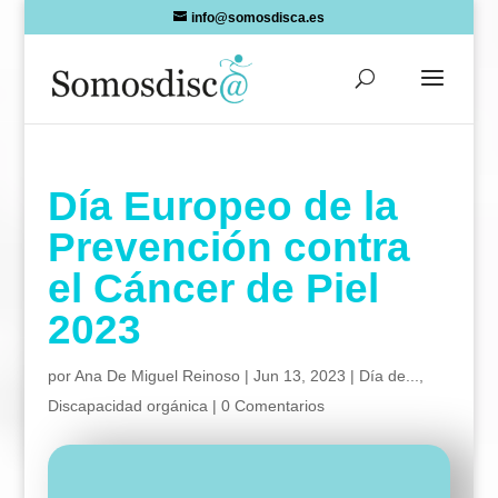
Skip
info@somosdisca.es
to
content
Día Europeo de la
Prevención contra
el Cáncer de Piel
2023
por
Ana De Miguel Reinoso
|
Jun 13, 2023
|
Día de...
,
Discapacidad orgánica
|
0 Comentarios