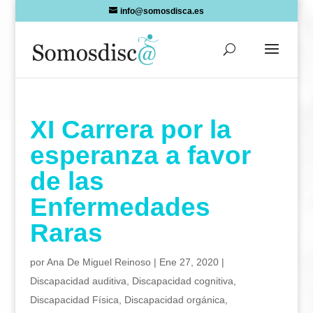
Skip
info@somosdisca.es
to
content
XI Carrera por la
esperanza a favor
de las
Enfermedades
Raras
por
Ana De Miguel Reinoso
|
Ene 27, 2020
|
Discapacidad auditiva
,
Discapacidad cognitiva
,
Discapacidad Física
,
Discapacidad orgánica
,