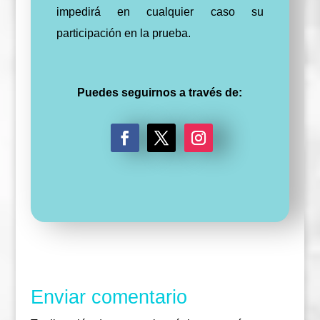
impedirá en cualquier caso su
participación en la prueba.
Puedes seguirnos a través de:
F
T
I
a
w
n
c
i
s
e
t
t
b
t
a
o
e
g
o
r
r
k
a
m
Enviar comentario