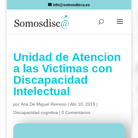
Skip
info@somosdisca.es
to
content
Unidad de Atencion
a las Victimas con
Discapacidad
Intelectual
por
Ana De Miguel Reinoso
|
Abr 10, 2019
|
Discapacidad cognitiva
|
0 Comentarios