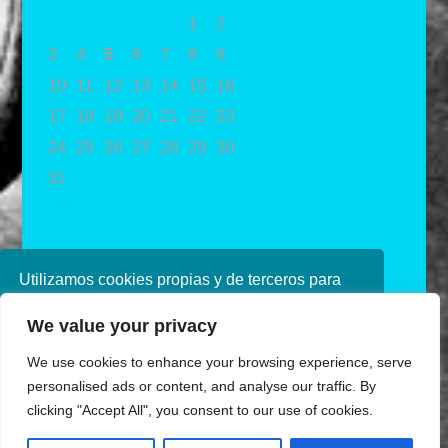
1
2
3
4
5
6
7
8
9
10
11
12
13
14
15
16
17
18
19
20
21
22
23
24
25
26
27
28
29
30
31
« May
Utilizamos cookies propias y de terceros para
mejorar nuestros servicios. Si continúa
We value your privacy
navegando, consideramos que acepta su uso.
Puede obtener más información en nuestra
We use cookies to enhance your browsing experience, serve
política de cookies consulte nuestra
Política de
personalised ads or content, and analyse our traffic. By
privacidad
clicking "Accept All", you consent to our use of cookies.