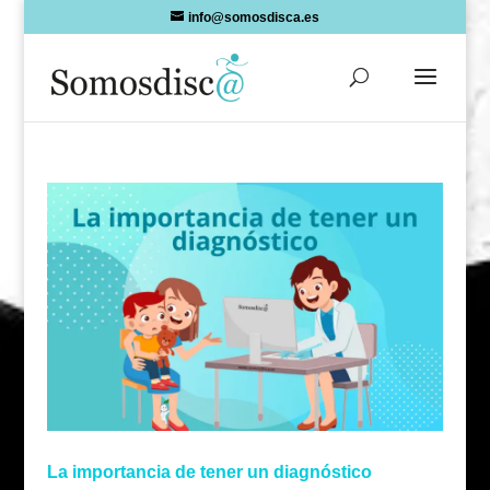
Skip
info@somosdisca.es
to
content
La importancia de tener un diagnóstico