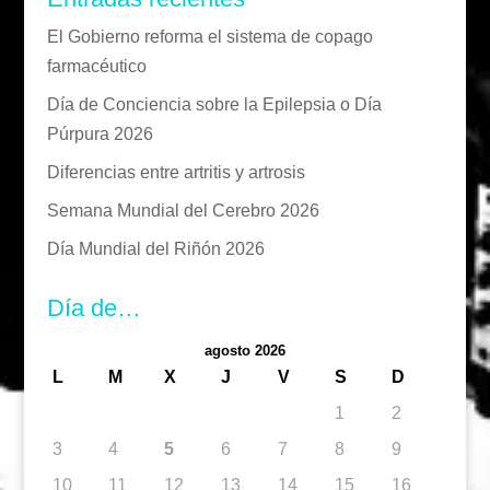
El Gobierno reforma el sistema de copago
farmacéutico
Día de Conciencia sobre la Epilepsia o Día
Púrpura 2026
Diferencias entre artritis y artrosis
Semana Mundial del Cerebro 2026
Día Mundial del Riñón 2026
Día de…
agosto 2026
L
M
X
J
V
S
D
1
2
3
4
5
6
7
8
9
10
11
12
13
14
15
16