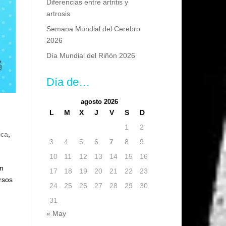
Diferencias entre artritis y
artrosis
Semana Mundial del Cerebro
2026
Día Mundial del Riñón 2026
Día de…
agosto 2026
L
M
X
J
V
S
D
1
2
ica
,
3
4
5
6
7
8
9
10
11
12
13
14
15
16
on
17
18
19
20
21
22
23
rsos
24
25
26
27
28
29
30
31
« May