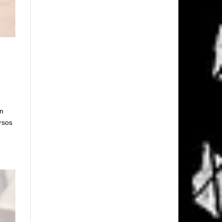
on
rsos