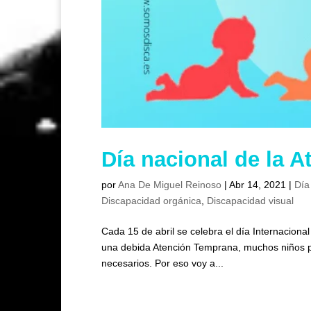
Día nacional de la 
por
Ana De Miguel Reinoso
|
Abr 14, 2021
|
Día
Discapacidad orgánica
,
Discapacidad visual
Cada 15 de abril se celebra el día Internaciona
una debida Atención Temprana, muchos niños po
necesarios. Por eso voy a...