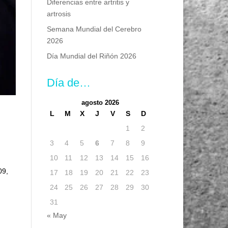
Diferencias entre artritis y
artrosis
Semana Mundial del Cerebro
2026
Día Mundial del Riñón 2026
Día de…
agosto 2026
L
M
X
J
V
S
D
1
2
3
4
5
6
7
8
9
10
11
12
13
14
15
16
09,
17
18
19
20
21
22
23
24
25
26
27
28
29
30
31
« May