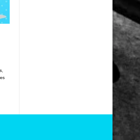
s,
res