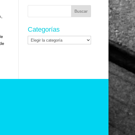
Buscar:
a
,
Categorías
de
Categorías
 de