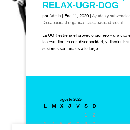
RELAX-UGR-DOG
por
Admin
|
Ene 11, 2020
|
Ayudas y subvencio
Discapacidad orgánica
,
Discapacidad visual
La UGR estrena el proyecto pionero y gratuito
los estudiantes con discapacidad, y disminuir su
sesiones semanales a lo largo...
agosto 2026
L
M
X
J
V
S
D
1
2
3
4
5
6
7
8
9