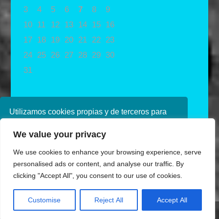
3
4
5
6
7
8
9
10
11
12
13
14
15
16
17
18
19
20
21
22
23
24
25
26
27
28
29
30
31
« May
Utilizamos cookies propias y de terceros para
mejorar nuestros servicios. Si continúa
We value your privacy
navegando, consideramos que acepta su uso.
Puede obtener más información en nuestra
We use cookies to enhance your browsing experience, serve
política de cookies consulte nuestra
Política de
personalised ads or content, and analyse our traffic. By
privacidad
clicking "Accept All", you consent to our use of cookies.
Aceptar
Customise
Reject All
Accept All
Diseñado por Ana de Miguel
Share This