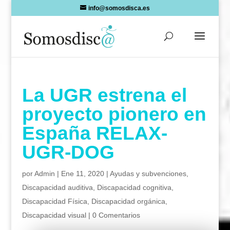
Skip
info@somosdisca.es
to
content
La UGR estrena el
proyecto pionero en
España RELAX-
UGR-DOG
por
Admin
|
Ene 11, 2020
|
Ayudas y subvenciones
,
Discapacidad auditiva
,
Discapacidad cognitiva
,
Discapacidad Física
,
Discapacidad orgánica
,
Discapacidad visual
|
0 Comentarios