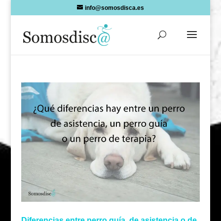
Skip
info@somosdisca.es
to
content
Diferencias entre perro guía, de asistencia o de