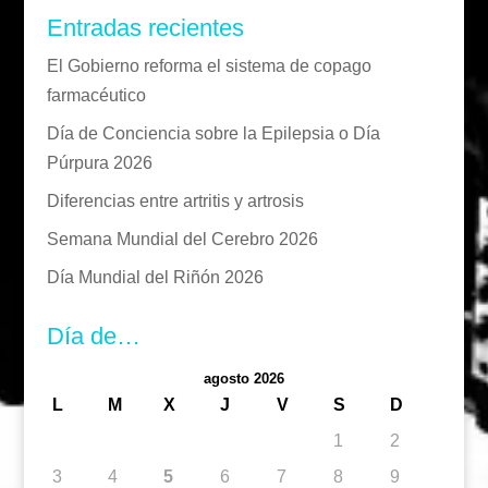
Entradas recientes
El Gobierno reforma el sistema de copago
farmacéutico
Día de Conciencia sobre la Epilepsia o Día
Púrpura 2026
Diferencias entre artritis y artrosis
Semana Mundial del Cerebro 2026
Día Mundial del Riñón 2026
Día de…
agosto 2026
L
M
X
J
V
S
D
1
2
3
4
5
6
7
8
9