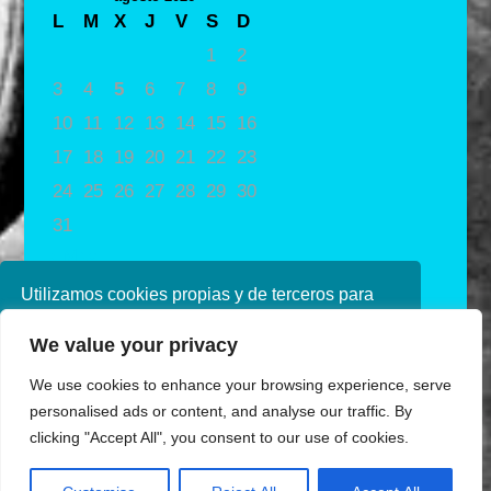
L
M
X
J
V
S
D
1
2
3
4
5
6
7
8
9
10
11
12
13
14
15
16
17
18
19
20
21
22
23
24
25
26
27
28
29
30
31
« May
Utilizamos cookies propias y de terceros para
mejorar nuestros servicios. Si continúa
We value your privacy
navegando, consideramos que acepta su uso.
Puede obtener más información en nuestra
We use cookies to enhance your browsing experience, serve
política de cookies consulte nuestra
Política de
personalised ads or content, and analyse our traffic. By
privacidad
clicking "Accept All", you consent to our use of cookies.
Aceptar