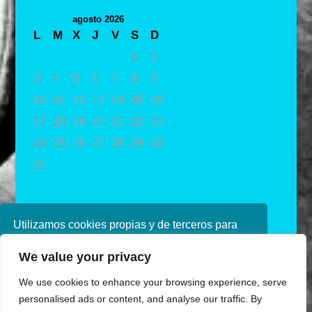
agosto 2026
L
M
X
J
V
S
D
1
2
3
4
5
6
7
8
9
10
11
12
13
14
15
16
17
18
19
20
21
22
23
24
25
26
27
28
29
30
31
« May
Utilizamos cookies propias y de terceros para
mejorar nuestros servicios. Si continúa
We value your privacy
navegando, consideramos que acepta su uso.
Puede obtener más información en nuestra
We use cookies to enhance your browsing experience, serve
política de cookies consulte nuestra
Política de
personalised ads or content, and analyse our traffic. By
privacidad