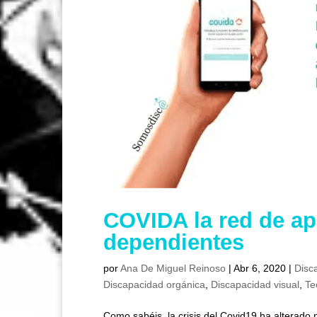
COVIDA la red de ap
dependientes
por
Ana De Miguel Reinoso
|
Abr 6, 2020
|
Disc
Discapacidad orgánica
,
Discapacidad visual
,
Te
Como sabéis, la crisis del Covid19 ha alterado 