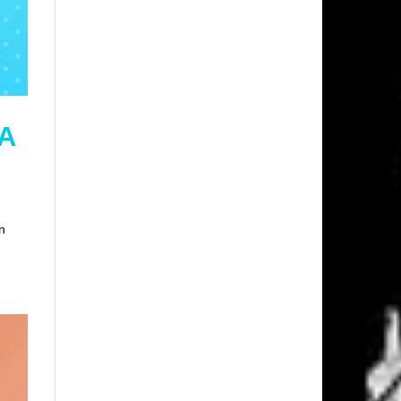
LA
an