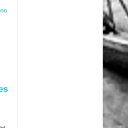
es
dad