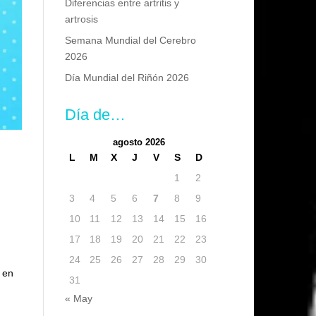
Diferencias entre artritis y
artrosis
Semana Mundial del Cerebro
2026
Día Mundial del Riñón 2026
Día de…
agosto 2026
L
M
X
J
V
S
D
1
2
3
4
5
6
7
8
9
10
11
12
13
14
15
16
17
18
19
20
21
22
23
24
25
26
27
28
29
30
 en
31
« May