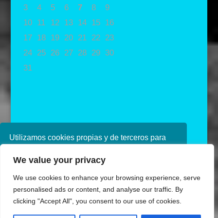
3
4
5
6
7
8
9
10
11
12
13
14
15
16
17
18
19
20
21
22
23
24
25
26
27
28
29
30
31
« May
Utilizamos cookies propias y de terceros para
mejorar nuestros servicios. Si continúa
We value your privacy
navegando, consideramos que acepta su uso.
Puede obtener más información en nuestra
We use cookies to enhance your browsing experience, serve
política de cookies consulte nuestra
Política de
personalised ads or content, and analyse our traffic. By
privacidad
clicking "Accept All", you consent to our use of cookies.
Diseñado por Ana de Miguel