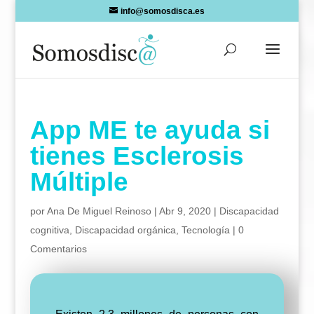
Skip
info@somosdisca.es
to
content
App ME te ayuda si
tienes Esclerosis
Múltiple
por
Ana De Miguel Reinoso
|
Abr 9, 2020
|
Discapacidad
cognitiva
,
Discapacidad orgánica
,
Tecnología
|
0
Comentarios