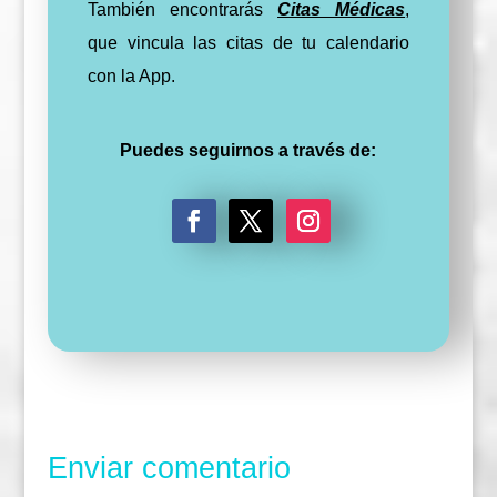
También encontrarás
Citas Médicas
,
que vincula las citas de tu calendario
con la App.
Puedes seguirnos a través de:
F
T
I
a
w
n
c
i
s
e
t
t
b
t
a
o
e
g
o
r
r
k
a
m
Enviar comentario