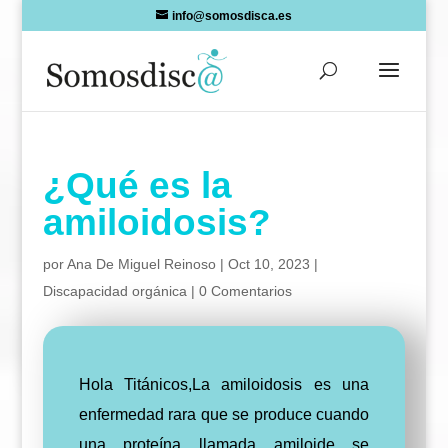
Skip
info@somosdisca.es
to
content
¿Qué es la
amiloidosis?
por
Ana De Miguel Reinoso
|
Oct 10, 2023
|
Discapacidad orgánica
|
0 Comentarios
Hola Titánicos,La amiloidosis es una
enfermedad rara que se produce cuando
una proteína llamada amiloide se