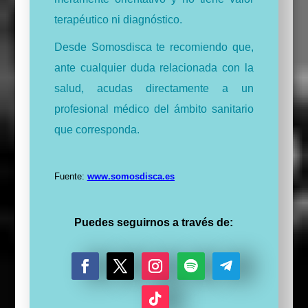
terapéutico ni diagnóstico.
Desde Somosdisca te recomiendo que,
ante cualquier duda relacionada con la
salud, acudas directamente a un
profesional médico del ámbito sanitario
que corresponda.
Fuente:
www.somosdisca.es
Puedes seguirnos a través de:
F
T
I
S
S
a
w
n
e
e