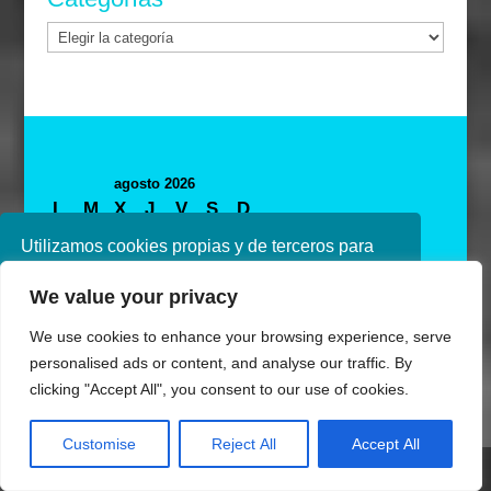
Categorías
agosto 2026
L
M
X
J
V
S
D
1
2
Utilizamos cookies propias y de terceros para
mejorar nuestros servicios. Si continúa
3
4
5
6
7
8
9
We value your privacy
navegando, consideramos que acepta su uso.
10
11
12
13
14
15
16
Puede obtener más información en nuestra
We use cookies to enhance your browsing experience, serve
17
18
19
20
21
22
23
política de cookies consulte nuestra
Política de
personalised ads or content, and analyse our traffic. By
24
25
26
27
28
29
30
privacidad
clicking "Accept All", you consent to our use of cookies.
31
Aceptar
« May
Customise
Reject All
Accept All
Share This