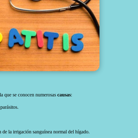
la que se conocen numerosas
causas
:
 parásitos.
n de la irrigación sanguínea normal del hígado.