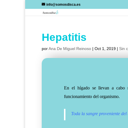
Skip
info@somosdisca.es
to
content
Hepatitis
por
Ana De Miguel Reinoso
|
Oct 1, 2019
|
Sin 
En el hígado se llevan a cabo n
funcionamiento del organismo.
Toda la sangre proveniente del 