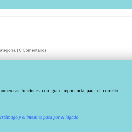
categoría
|
0 Comentarios
umerosas funciones con gran importancia para el correcto
estómago y el intestino pasa por el hígado.