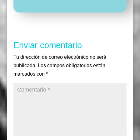
e
t
t
b
t
a
o
e
g
o
r
r
k
a
m
Enviar comentario
Tu dirección de correo electrónico no será
publicada.
Los campos obligatorios están
marcados con
*