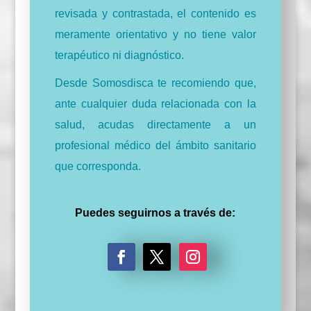
revisada y contrastada, el contenido es
meramente orientativo y no tiene valor
terapéutico ni diagnóstico.
Desde Somosdisca te recomiendo que,
ante cualquier duda relacionada con la
salud, acudas directamente a un
profesional médico del ámbito sanitario
que corresponda.
Puedes seguirnos a través de:
F
T
I
a
w
n
c
i
s