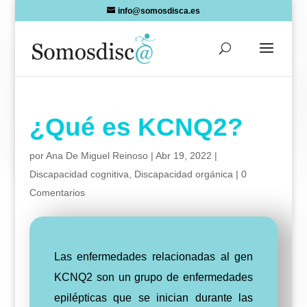
Skip
info@somosdisca.es
to
content
¿Qué es KCNQ2?
por
Ana De Miguel Reinoso
|
Abr 19, 2022
|
Discapacidad cognitiva
,
Discapacidad orgánica
|
0
Comentarios
Las enfermedades relacionadas al gen
KCNQ2 son un grupo de enfermedades
epilépticas que se inician durante las