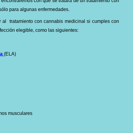
encontraremos con que se tratará de un tratamiento con
 sólo para algunas enfermedades.
r al tratamiento con cannabis medicinal si cumples con
afección elegible, como las siguientes:
ca
(ELA)
mos musculares