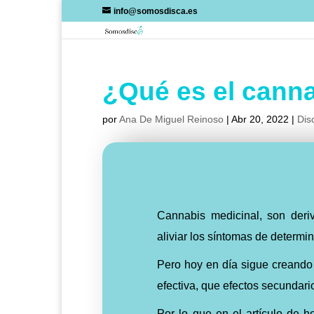
Skip
info@somosdisca.es
to
content
¿Qué es el cann
por
Ana De Miguel Reinoso
|
Abr 20, 2022
|
Dis
Cannabis medicinal, son deri
aliviar los síntomas de determ
Pero hoy en día sigue creando 
efectiva, que efectos secundario
Por lo que en el artículo de h