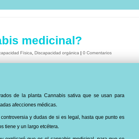
abis medicinal?
capacidad Física
,
Discapacidad orgánica
|
0 Comentarios
vados de la planta Cannabis sativa que se usan para
inadas afecciones médicas.
controversia y dudas de si es legal, hasta que punto es
s tiene y un largo etcétera.
oy explicaré que es el cannabis medicinal, para que se