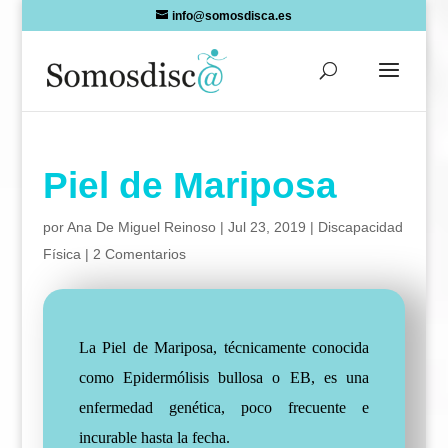
Skip
info@somosdisca.es
to
content
Piel de Mariposa
por
Ana De Miguel Reinoso
|
Jul 23, 2019
|
Discapacidad
Física
|
2 Comentarios
La Piel de Mariposa, técnicamente conocida
como Epidermólisis bullosa o EB, es una
enfermedad genética, poco frecuente e
incurable hasta la fecha.