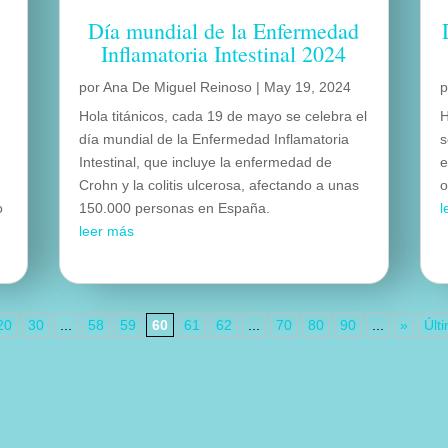
Día mundial de la Enfermedad
Inflamatoria Intestinal 2024
por
Ana De Miguel Reinoso
|
May 19, 2024
Hola titánicos, cada 19 de mayo se celebra el
H
día mundial de la Enfermedad Inflamatoria
s
Intestinal, que incluye la enfermedad de
e
Crohn y la colitis ulcerosa, afectando a unas
o
o
150.000 personas en España.
l
leer más
20
30
...
58
59
60
61
62
...
70
80
90
...
»
Últ