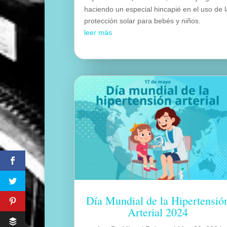
haciendo un especial hincapié en el uso de 
protección solar para bebés y niños.
leer más
Día Mundial de la Hipertensió
Arterial 2024