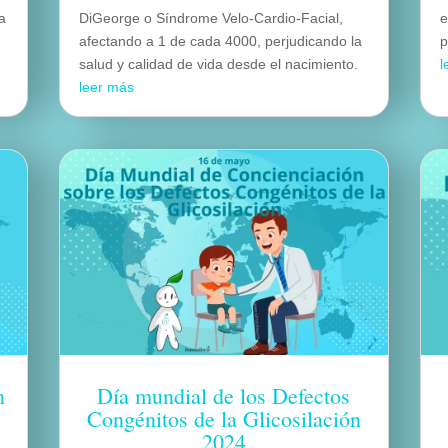
la
DiGeorge o Síndrome Velo-Cardio-Facial,
e
afectando a 1 de cada 4000, perjudicando la
p
salud y calidad de vida desde el nacimiento.
l
leer más
n
Día mundial de los Defectos
Congénitos de la Glicosilación
2024