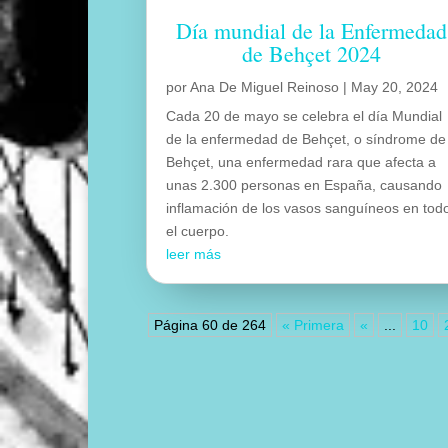
Día mundial de la Enfermedad
de Behçet 2024
por
Ana De Miguel Reinoso
|
May 20, 2024
Cada 20 de mayo se celebra el día Mundial
de la enfermedad de Behçet, o síndrome de
Behçet, una enfermedad rara que afecta a
unas 2.300 personas en España, causando
inflamación de los vasos sanguíneos en tod
el cuerpo.
leer más
Página 60 de 264
« Primera
«
...
10