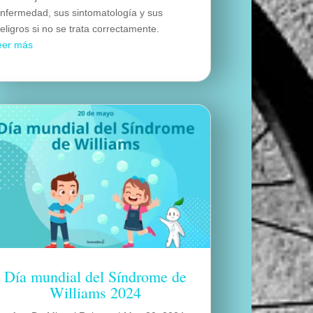
nfermedad, sus sintomatología y sus
eligros si no se trata correctamente.
eer más
Día mundial del Síndrome de
Williams 2024