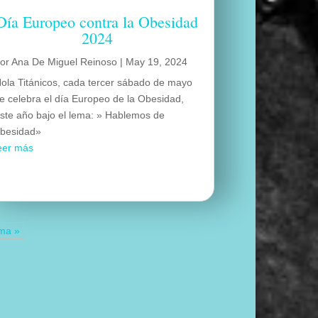
Día Europeo contra la Obesidad
2024
por
Ana De Miguel Reinoso
|
May 19, 2024
ola Titánicos, cada tercer sábado de mayo
e celebra el día Europeo de la Obesidad,
ste año bajo el lema: » Hablemos de
besidad»
eer más
ima »