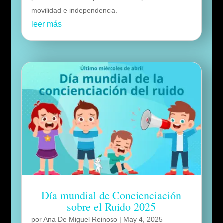
movilidad e independencia.
leer más
Día mundial de Concienciación
sobre el Ruido 2025
por
Ana De Miguel Reinoso
|
May 4, 2025