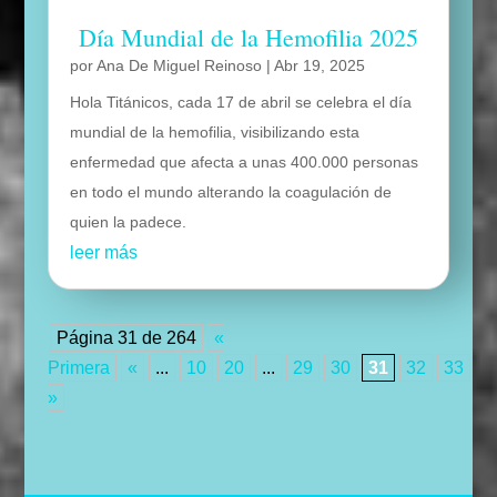
Día Mundial de la Hemofilia 2025
por
Ana De Miguel Reinoso
|
Abr 19, 2025
Hola Titánicos, cada 17 de abril se celebra el día
mundial de la hemofilia, visibilizando esta
enfermedad que afecta a unas 400.000 personas
en todo el mundo alterando la coagulación de
quien la padece.
leer más
Página 31 de 264
«
Primera
«
...
10
20
...
29
30
31
32
33
...
»