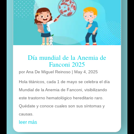
Día mundial de la Anemia de
Fanconi 2025
por
Ana De Miguel Reinoso
|
May 4, 2025
Hola titánicos, cada 1 de mayo se celebra el día
Mundial de la Anemia de Fanconi, visibilizando
este trastorno hematológico hereditario raro.
Quédate y conoce cuales son sus síntomas y
causas.
leer más