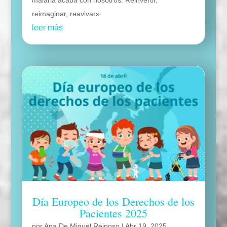
malaria acaba con nosotros: Reinvertir,
reimaginar, reavivar»
leer más
Día Europeo de los Derechos de los
Pacientes 2025
por
Ana De Miguel Reinoso
|
Abr 19, 2025