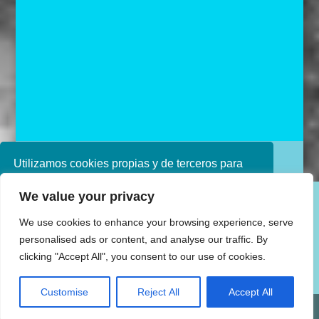
Diseñado por Ana de Miguel
Utilizamos cookies propias y de terceros para
mejorar nuestros servicios. Si continúa
We value your privacy
navegando, consideramos que acepta su uso.
Puede obtener más información en nuestra
We use cookies to enhance your browsing experience, serve
política de cookies consulte nuestra
Política de
personalised ads or content, and analyse our traffic. By
privacidad
clicking "Accept All", you consent to our use of cookies.
Aceptar
Customise
Reject All
Accept All
Share This