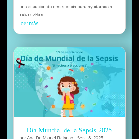
una situación de emergencia para ayudarnos a
salvar vidas.
leer más
Día Mundial de la Sepsis 2025
por
Ana De Miguel Reinoso
|
Sep 13, 2025