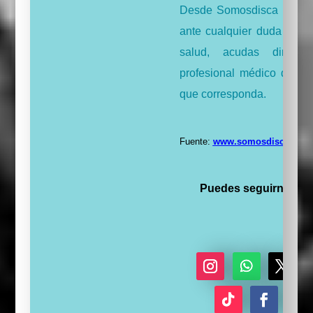
Desde Somosdisca te rec
ante cualquier duda relac
salud, acudas direct
profesional médico del ám
que corresponda.
Fuente:
www.somosdisca.es
Puedes seguirnos a t
I
S
T
S
n
e
w
e