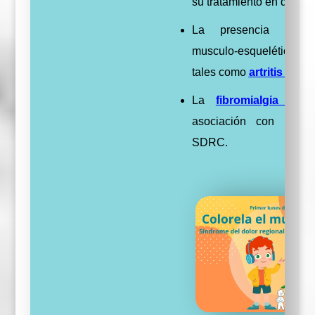
su tratamiento en quiróf
La presencia de e
musculo-esqueléticas 
tales como
artritis reum
La
fibromialgia
tien
asociación con el di
SDRC.