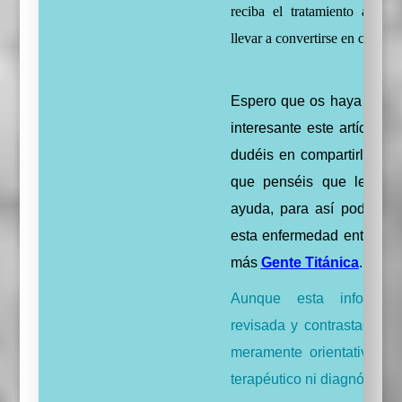
reciba el tratamiento adecu
llevar a convertirse en crónica
Espero que os haya gusta
interesante este artículo, 
dudéis en compartirlo con
que penséis que les pue
ayuda, para así poder dar
esta enfermedad entre tod
más
Gente Titánica
.
Aunque esta informac
revisada y contrastada, e
meramente orientativo y n
terapéutico ni diagnóstico.