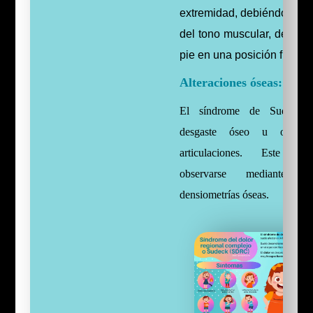
extremidad, debiéndose es
del tono muscular, dejand
pie en una posición fija.
Alteraciones óseas:
El síndrome de Sudeck p
desgaste óseo u osteopo
articulaciones.
Este des
observarse mediante ra
densiometrías
óseas
.