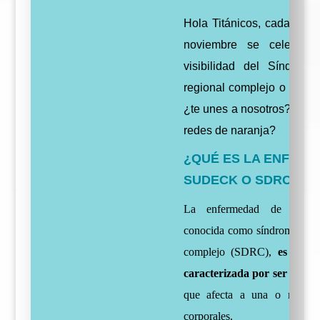
Hola Titánicos, cada prim
noviembre se celebra 
visibilidad del Síndrome
regional complejo o Sude
¿te unes a nosotros? ¿in
redes de naranja?
¿QUÉ ES LA ENFERE
SUDECK O SDRC?
La enfermedad de Sudec
conocida como síndrome de d
complejo (SDRC),
es una 
caracterizada por ser basta
que afecta a una o más ex
corporales.