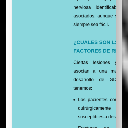
nerviosa identificable 
asociados, aunque su iden
siempre sea fácil.
¿CUALES SON LSO D
FACTORES DE RIES
Ciertas lesiones y co
asocian a una mayor i
desarrollo de SDRC. 
tenemos:
Los pacientes con fract
quirúrgicamente pod
susceptibles a desarrol