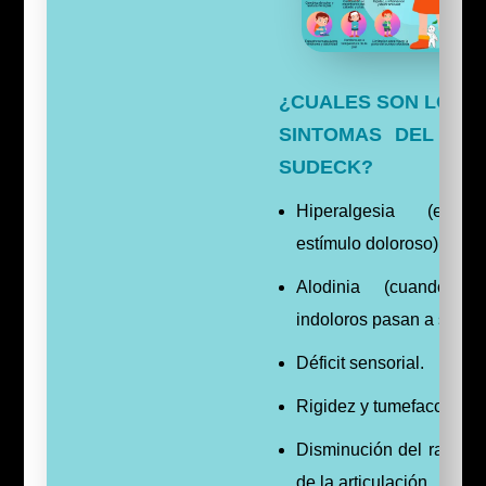
¿CUALES SON LOS D
SINTOMAS DEL SI
SUDECK?
Hiperalgesia (exace
estímulo doloroso).
Alodinia (cuando lo
indoloros pasan a ser do
Déficit sensorial.
Rigidez y tumefacción.
Disminución del rango 
de la articulación.