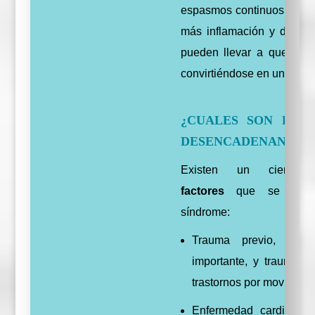
espasmos continuos, prod
más inflamación y dolor. 
pueden llevar a que el d
convirtiéndose en un círcul
¿CUALES SON LOS
DESENCADENANTES
Existen un cierto
factores
que se asoc
síndrome:
Trauma previo, qu
importante, y trauma de
trastornos por movimiento
Enfermedad cardiovascu