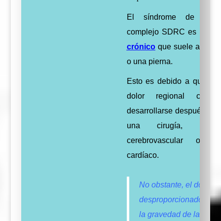
El síndrome de dolor
complejo SDRC es un ti
crónico
que suele afectar
o una pierna.
Esto es debido a que l s
dolor regional compl
desarrollarse después de 
una cirugía, un a
cerebrovascular o u
cardíaco.
No obstante, el dolor e
desproporcionado en re
la gravedad de la lesión