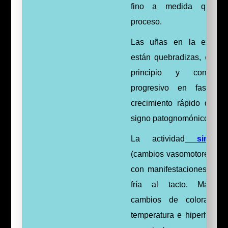
fino a medida que ev
proceso.
Las uñas en la extremi
están quebradizas, crecie
principio y con enle
progresivo en fases ev
crecimiento rápido de l
signo patognomónico.
La actividad
simpáti
(cambios vasomotores) pu
con manifestaciones de pi
fría al tacto. Manife
cambios de coloración
temperatura e hiperhidros