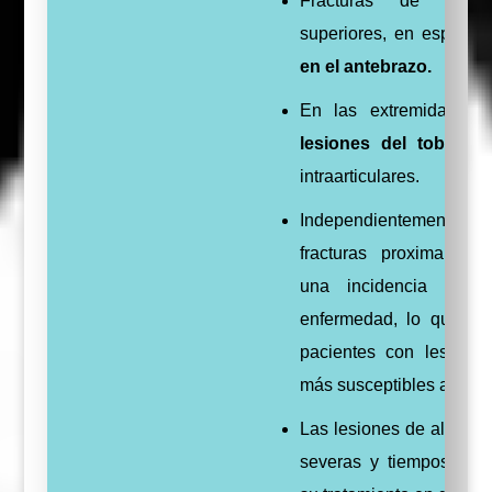
Fracturas de las e
superiores, en especial
en el antebrazo.
En las extremidades in
lesiones del tobillo
y
intraarticulares.
Independientemente del
fracturas proximales 
una incidencia más
enfermedad, lo que su
pacientes con lesiones
más susceptibles a desa
Las lesiones de alta ene
severas y tiempos pro