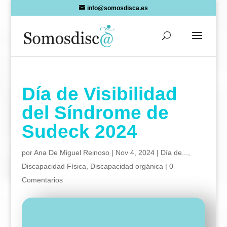
Skip
info@somosdisca.es
to
content
Día de Visibilidad
del Síndrome de
Sudeck 2024
por
Ana De Miguel Reinoso
|
Nov 4, 2024
|
Día de...
,
Discapacidad Física
,
Discapacidad orgánica
|
0
Comentarios