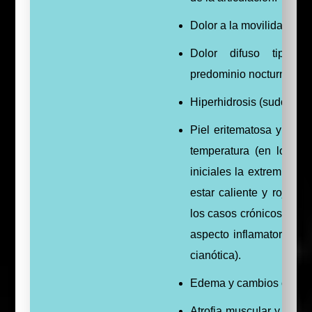
Dolor a la movilidad.
Dolor difuso tipo 
predominio nocturno.
Hiperhidrosis (sudoració
Piel eritematosa y con 
temperatura (en los c
iniciales la extremidad 
estar caliente y roja, m
los casos crónicos la pi
aspecto inflamatorio y s
cianótica).
Edema y cambios cután
Atrofia muscular y ósea 