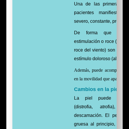
Una de las primeras qu
pacientes manifiestan
severo, constante, profund
De forma que la m
estimulación o roce (de la 
roce del viento) son perc
estímulo doloroso (alodinia
Además, puede acompañarse d
en la movilidad que aparecen tr
Cambios en la piel:
La piel puede aparece
(distrofia, atrofia),
descamación. El pelo cr
gruesa al principio, per