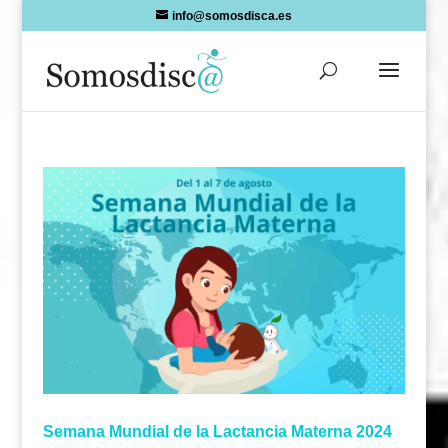
Skip
info@somosdisca.es
to
content
Semana Mundial de la Lactancia Materna 2024