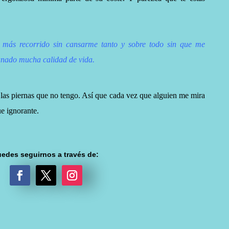
más recorrido sin cansarme tanto y sobre todo sin que me
anado mucha calidad de vida.
 las piernas que no tengo. Así que cada vez que alguien me mira
e ignorante.
edes seguirnos a través de:
F
T
I
a
w
n
c
i
s
e
t
t
b
t
a