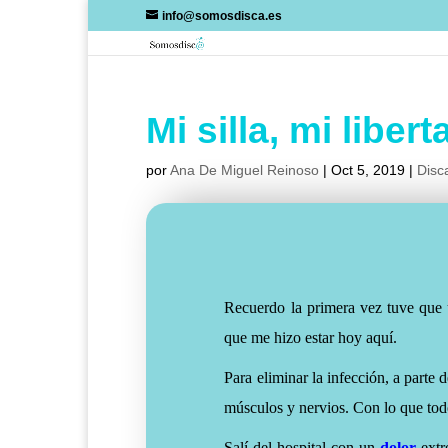
Skip
info@somosdisca.es
to
content
Mi silla, mi libert
por
Ana De Miguel Reinoso
|
Oct 5, 2019
|
Disc
Recuerdo la primera vez tuve que u
que me hizo estar hoy aquí.
Para eliminar la infección, a parte 
músculos y nervios. Con lo que tod
Salí del hospital con un
dolor
extr