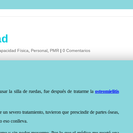
ad
apacidad Física
,
Personal
,
PMR
|
0 Comentarios
sar la silla de ruedas, fue después de tratarme la
osteomielitis
de un severo tratamiento, tuvieron que prescindir de partes óseas,
o eso conlleva.
emo y sin poder moverme. Por lo que el médico me recetó una