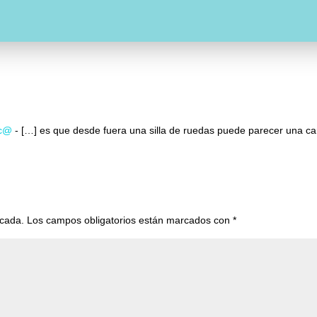
o
e
g
o
r
r
k
a
m
sc@
- […] es que desde fuera una silla de ruedas puede parecer una ca
icada.
Los campos obligatorios están marcados con
*