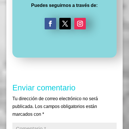
Puedes seguirnos a través de:
F
T
I
a
w
n
c
i
s
e
t
t
b
t
a
o
e
g
o
r
r
k
a
m
Enviar comentario
Tu dirección de correo electrónico no será
publicada.
Los campos obligatorios están
marcados con
*