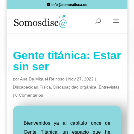
Skip
info@somosdisca.es
to
content
Gente titánica: Estar
sin ser
por
Ana De Miguel Reinoso
|
Nov 27, 2022
|
Discapacidad Física
,
Discapacidad orgánica
,
Entrevistas
|
0 Comentarios
Bienvenidos ya al capítulo once de
Gente Titánica, un espacio que he