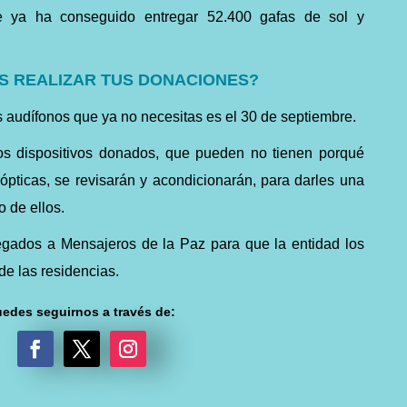
e ya ha conseguido entregar 52.400 gafas de sol y
S REALIZAR TUS DONACIONES?
us audífonos que ya no necesitas es el 30 de septiembre.
ntos dispositivos donados, que pueden no tienen porqué
pticas, se revisarán y acondicionarán, para darles una
 de ellos.
regados a Mensajeros de la Paz para que la entidad los
de las residencias.
edes seguirnos a través de:
F
T
I
a
w
n
c
i
s