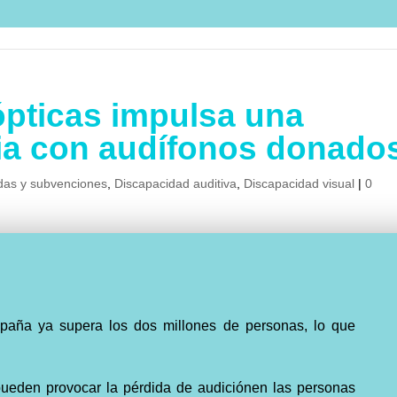
ópticas impulsa una
ia con audífonos donado
das y subvenciones
,
Discapacidad auditiva
,
Discapacidad visual
|
0
paña ya supera los dos millones de personas, lo que
.
pueden provocar la pérdida de audiciónen las personas