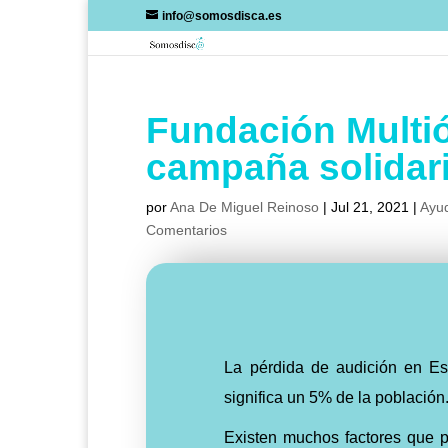
Skip
info@somosdisca.es
to
content
Fundación Multi
campaña solidar
por
Ana De Miguel Reinoso
|
Jul 21, 2021
|
Ayu
Comentarios
La pérdida de audición en Es
significa un 5% de la población
Existen muchos factores que 