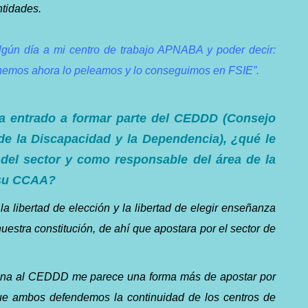
ntidades.
lgún día a mi centro de trabajo APNABA y poder decir:
tenemos ahora lo peleamos y lo conseguimos en FSIE”.
a
entrado
a
formar
parte
del
CEDDD
(C
onsejo
de
la
Discapacidad
y
la
Dependencia)
,
¿qué
le
del
sector
y
como
responsable
del
área
de
la
su CCAA?
a libertad de elección y la libertad de elegir enseñanza
nuestra constitución, de ahí que apostara por el sector de
 una al CEDDD me parece una forma más de apostar por
que ambos defendemos la continuidad de los centros de