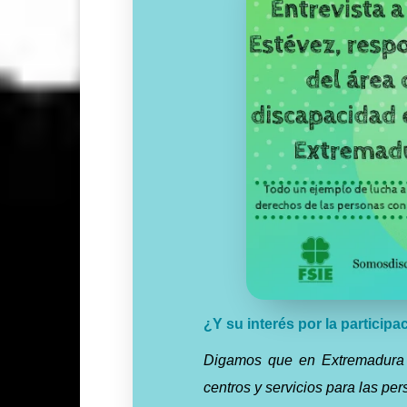
¿Y
su interés
por
la particip
Digamos que en Extremadura 
centros y servicios para las p