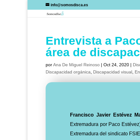
Skip
info@somosdisca.es
to
content
Entrevista a Pac
área de discapa
por
Ana De Miguel Reinoso
|
Oct 24, 2020
|
Dis
Discapacidad orgánica
,
Discapacidad visual
,
En
Francisco
Javier
Estévez
M
Extremadura por Paco Estévez)
Extremadura del sindicato FSIE