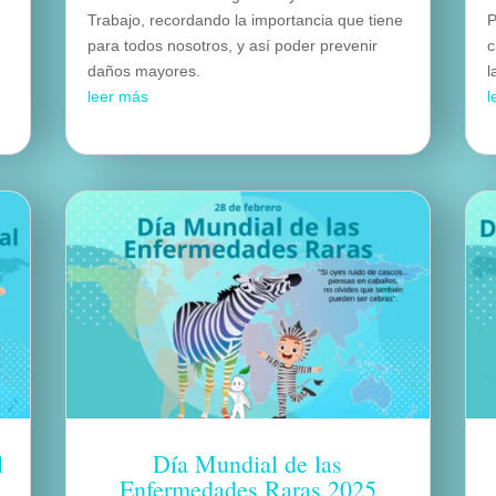
Trabajo, recordando la importancia que tiene
P
para todos nosotros, y así poder prevenir
c
daños mayores.
l
leer más
l
l
Día Mundial de las
Enfermedades Raras 2025