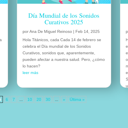
Día Mundial de los Sonidos
Curativos 2025
por
Ana De Miguel Reinoso
|
Feb 14, 2025
ra
Hola Titánicos, cada Cada 14 de febrero se
H
celebra el Día mundial de los Sonidos
e
Curativos, sonidos que, aparentemente,
e
pueden afectar a nuestra salud. Pero, ¿cómo
o
lo hacen?
m
leer más
e
S
u
e
l
5
6
7
...
10
20
30
...
»
Última »