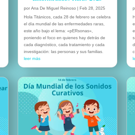
por
Ana De Miguel Reinoso
|
Feb 28, 2025
Hola Titánicos, cada 28 de febrero se celebra
H
,
el día mundial de las enfermedades raras,
e
este año bajo el lema: «pERsonas»,
e
poniendo el foco en quienes hay detrás de
s
cada diagnóstico, cada tratamiento y cada
d
investigación: las personas y sus familias.
c
leer más
l