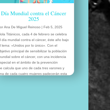
Día Mundial contra el Cáncer
2025
por
Ana De Miguel Reinoso
|
Feb 5, 2025
ola Titánicos, cada 4 de febrero se celebra
l día mundial contra el cáncer, éste año bajo
l lema: «Unidos por lo único». Con el
bjetivo principal de sensibilizar la población
undial sobre el cáncer, con una incidencia
special en el ámbito de la prevención
e calcula que uno de cada tres varones y
na de cada cuatro mujeres padecerán esta
nfermedad a lo largo de su vida.
eer más