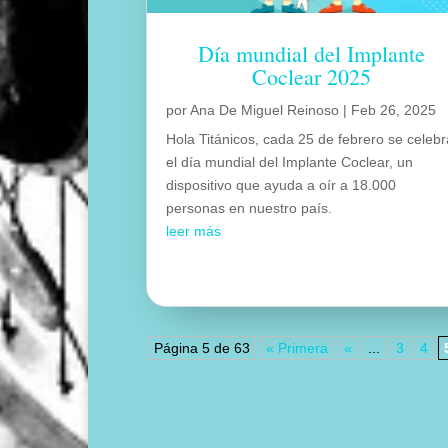
Día mundial del Implante
Coclear 2025
por
Ana De Miguel Reinoso
|
Feb 26, 2025
Hola Titánicos, cada 25 de febrero se celeb
el día mundial del Implante Coclear, un
dispositivo que ayuda a oír a 18.000
personas en nuestro país.
leer más
Página 5 de 63
« Primera
«
...
3
4