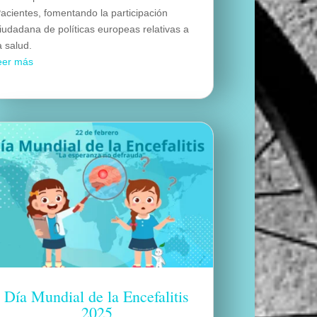
acientes, fomentando la participación
iudadana de políticas europeas relativas a
a salud.
eer más
Día Mundial de la Encefalitis
2025