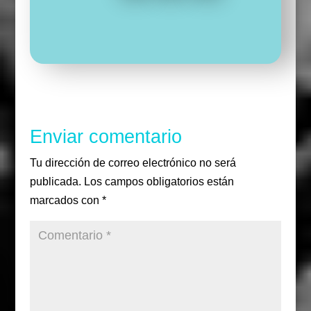
F
T
I
a
w
n
c
i
s
e
t
t
b
t
a
o
e
g
o
r
r
k
a
m
Enviar comentario
Tu dirección de correo electrónico no será
publicada.
Los campos obligatorios están
marcados con
*