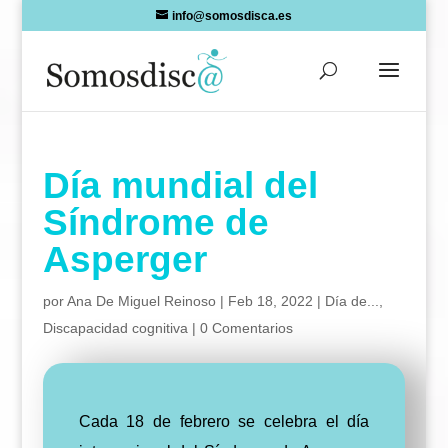
Skip
info@somosdisca.es
to
content
Día mundial del
Síndrome de
Asperger
por
Ana De Miguel Reinoso
|
Feb 18, 2022
|
Día de...
,
Discapacidad cognitiva
|
0 Comentarios
Cada 18 de febrero se celebra el día