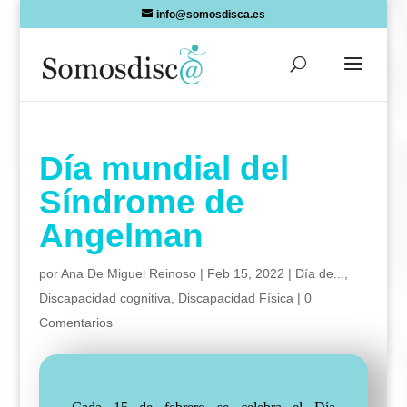
Skip
info@somosdisca.es
to
content
Día mundial del
Síndrome de
Angelman
por
Ana De Miguel Reinoso
|
Feb 15, 2022
|
Día de...
,
Discapacidad cognitiva
,
Discapacidad Física
|
0
Comentarios