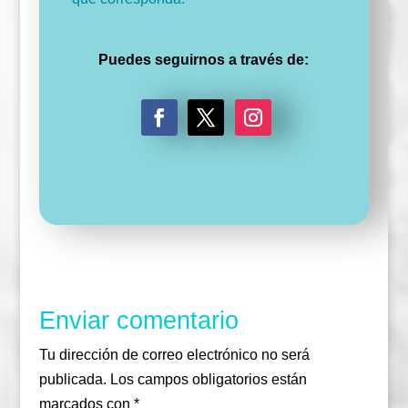
Puedes seguirnos a través de:
F
T
I
a
w
n
c
i
s
e
t
t
b
t
a
o
e
g
o
r
r
k
a
m
Enviar comentario
Tu dirección de correo electrónico no será
publicada.
Los campos obligatorios están
marcados con
*