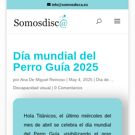
Skip
info@somosdisca.es
to
content
Día mundial del
Perro Guía 2025
por
Ana De Miguel Reinoso
|
May 4, 2025
|
Día de...
,
Discapacidad visual
|
0 Comentarios
Hola Titánicos, el último miércoles del
mes de abril se celebra el día mundial
del Perro Guía, visibilizando el gran