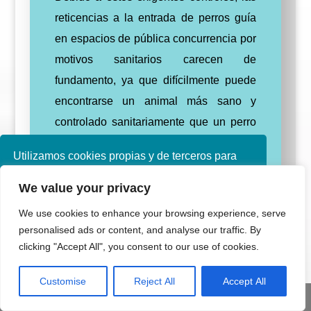
reticencias a la entrada de perros guía
en espacios de pública concurrencia por
motivos sanitarios carecen de
fundamento, ya que difícilmente puede
encontrarse un animal más sano y
controlado sanitariamente que un perro
guía.
Utilizamos cookies propias y de terceros para
¿CUALES SON LAS
mejorar nuestros servicios. Si continúa
We value your privacy
navegando, consideramos que acepta su uso.
CARACTERÍSTICAS DE LOS
Puede obtener más información en nuestra
PERROS GUÍA?
We use cookies to enhance your browsing experience, serve
política de cookies consulte nuestra
Política de
personalised ads or content, and analyse our traffic. By
privacidad
No es imprescindible que los perros de
clicking "Accept All", you consent to our use of cookies.
asistencia sean de una raza
Aceptar
Customise
Reject All
Accept All
determinada aunque es aconsejable que
Share This
sean dóciles, tranquilos, afectuosos y