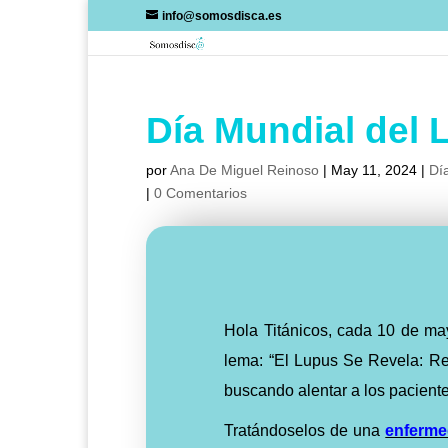
Skip
info@somosdisca.es
to
content
Día Mundial del 
por
Ana De Miguel Reinoso
|
May 11, 2024
|
Día
|
0 Comentarios
Hola Titánicos, cada 10 de may
lema: “El Lupus Se Revela: Reb
buscando alentar a los paciente
Tratándoselos de una
enferme