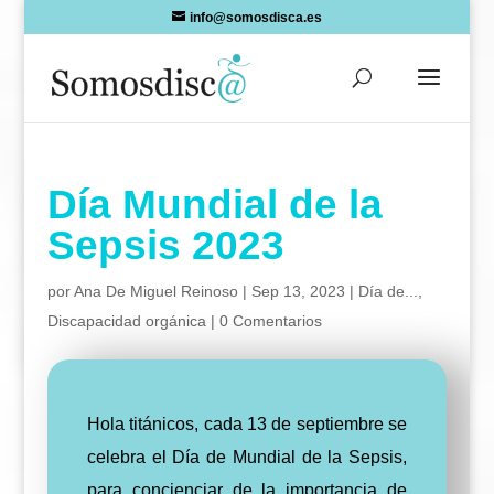
Skip
info@somosdisca.es
to
content
Día Mundial de la
Sepsis 2023
por
Ana De Miguel Reinoso
|
Sep 13, 2023
|
Día de...
,
Discapacidad orgánica
|
0 Comentarios
Hola titánicos, cada 13 de septiembre se
celebra el Día de Mundial de la Sepsis,
para concienciar de la importancia de