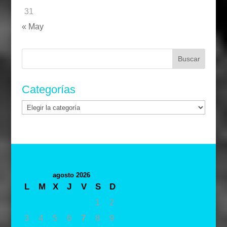
31
« May
Buscar:
Categorías
Categorías
agosto 2026
L
M
X
J
V
S
D
1
2
3
4
5
6
7
8
9