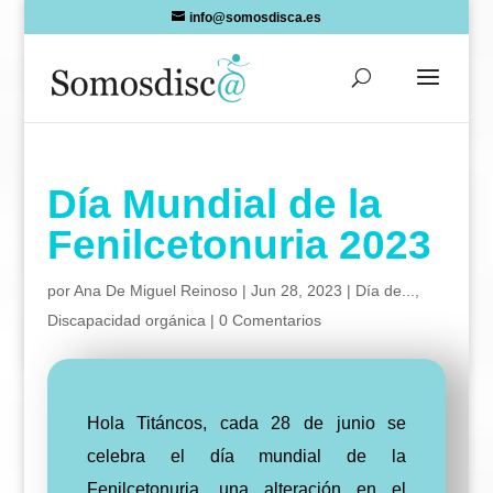
Skip
info@somosdisca.es
to
content
Día Mundial de la
Fenilcetonuria 2023
por
Ana De Miguel Reinoso
|
Jun 28, 2023
|
Día de...
,
Discapacidad orgánica
|
0 Comentarios
Hola Titáncos, cada 28 de junio se
celebra el día mundial de la
Fenilcetonuria, una alteración en el