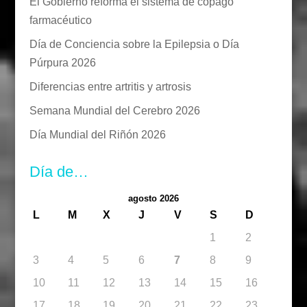
El Gobierno reforma el sistema de copago
farmacéutico
Día de Conciencia sobre la Epilepsia o Día
Púrpura 2026
Diferencias entre artritis y artrosis
Semana Mundial del Cerebro 2026
Día Mundial del Riñón 2026
Día de…
agosto 2026
L
M
X
J
V
S
D
1
2
3
4
5
6
7
8
9
10
11
12
13
14
15
16
17
18
19
20
21
22
23