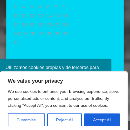
3
4
5
6
7
8
9
10
11
12
13
14
15
16
17
18
19
20
21
22
23
24
25
26
27
28
29
30
31
« May
Utilizamos cookies propias y de terceros para
mejorar nuestros servicios. Si continúa
We value your privacy
navegando, consideramos que acepta su uso.
Puede obtener más información en nuestra
We use cookies to enhance your browsing experience, serve
política de cookies consulte nuestra
Política de
personalised ads or content, and analyse our traffic. By
privacidad
clicking "Accept All", you consent to our use of cookies.
Aceptar
Customise
Reject All
Accept All
Diseñado por Ana de Miguel
Share This