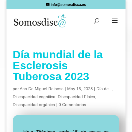
Skip
info@somosdisca.es
to
content
Día mundial de la
Esclerosis
Tuberosa 2023
por
Ana De Miguel Reinoso
|
May 15, 2023
|
Día de...
,
Discapacidad cognitiva
,
Discapacidad Física
,
Discapacidad orgánica
|
0 Comentarios