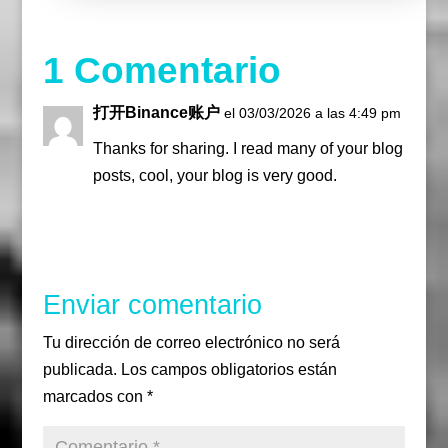
o
r
r
k
a
m
1 Comentario
打开Binance账户
el 03/03/2026 a las 4:49 pm
Thanks for sharing. I read many of your blog
posts, cool, your blog is very good.
Responder
Enviar comentario
Tu dirección de correo electrónico no será
publicada.
Los campos obligatorios están
marcados con
*