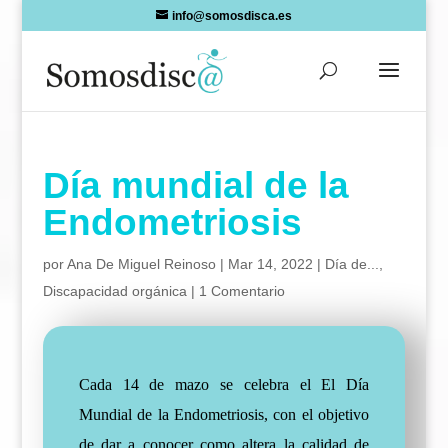
Skip
info@somosdisca.es
to
content
Día mundial de la
Endometriosis
por
Ana De Miguel Reinoso
|
Mar 14, 2022
|
Día de...
,
Discapacidad orgánica
|
1 Comentario
Cada 14 de mazo se celebra el El Día
Mundial de la Endometriosis, con el objetivo
de dar a conocer como altera la calidad de