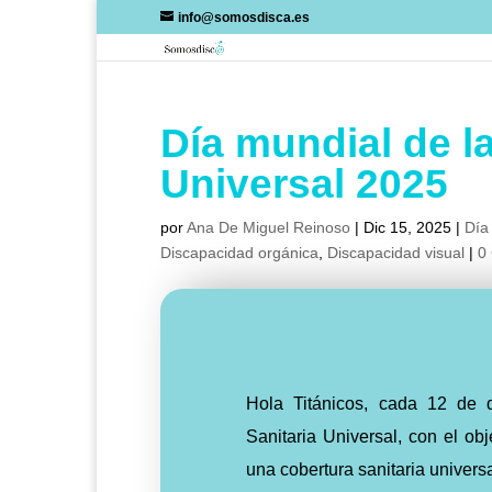
Skip
info@somosdisca.es
to
content
Día mundial de l
Universal 2025
por
Ana De Miguel Reinoso
|
Dic 15, 2025
|
Día 
Discapacidad orgánica
,
Discapacidad visual
|
0
Hola Titánicos, cada 12 de 
Sanitaria Universal, con el ob
una cobertura sanitaria univers